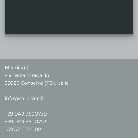
Milani s.r.l.
via Terza Strada, 13
35026 Conselve (PD), Italia
info@milanisrl.it
+39 049 9500739
+39 049 9500753
+39 371 1134189